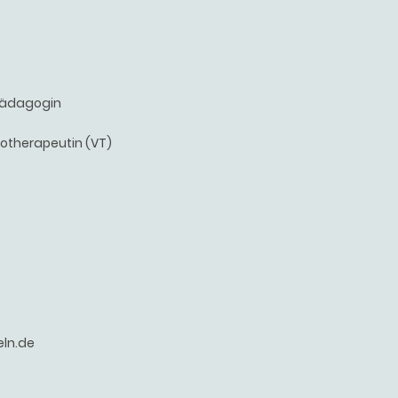
n/-pädagogin
otherapeutin (VT)
eln.de