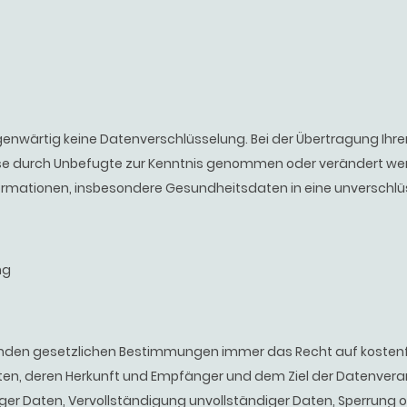
enwärtig keine Datenverschlüsselung. Bei der Übertragung Ihrer
ese durch Unbefugte zur Kenntnis genommen oder verändert werd
formationen, insbesondere Gesundheitsdaten in eine unverschlüs
ng
nden gesetzlichen Bestimmungen immer das Recht auf kostenfr
ten, deren Herkunft und Empfänger und dem Ziel der Datenver
ger Daten, Vervollständigung unvollständiger Daten, Sperrung o